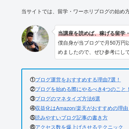
当サイトでは、留学・ワーホリブログの始め方
当講座を読めば、稼げる留学
僕自身が当ブログで月50万円
めましたので、ぜひ参考にし
ブログ運営をおすすめする理由7選！
①
ブログを始める際にやるべき4つのこと
②
ブログのマネタイズ方法6選
③
収益化はAmazon/楽天がおすすめの理由
④
読みやすいブログ記事の書き方
⑤
アクセス数を爆上げさせるテクニック
⑥