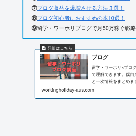
ブログ収益を爆増させる方法３選！
⑦
ブログ初心者におすすめの本10選！
⑧
留学・ワーホリブログで月
50
万稼ぐ戦略
⑨
ブログ
留学・ワーホリ×ブロ
て理解できます。僕自
と一次情報をまとめま
たら、まずはブログ開..
workingholiday-aus.com