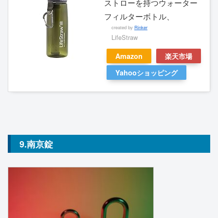
ストローを持つウォーター
フィルターボトル、
created by
Rinker
LifeStraw
Amazon
楽天市場
Yahooショッピング
9.南京錠