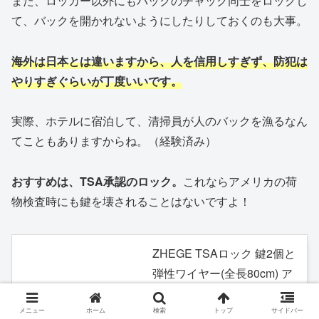
また、ロッカー以外にもバックのチャック同士をロックし
て、バックを開かれないようにしたりしておくのも大事。
海外は日本とは違いますから、人を信用しすぎず、防犯は
やりすぎぐらいが丁度いいです。
実際、ホテルに宿泊して、清掃員が人のバックを漁るなん
てこともありますからね。（経験済み）
おすすめは、
TSA承認のロック。
これならアメリカの荷
物検査時にも鍵を壊されることはないですよ！
ZHEGE TSAロック 鍵2個と
弾性ワイヤー(全長80cm) ア
メリカ旅行荷物用TSA鍵 ジ
ムロッカー用バッグ用ロッ
メニュー
ホーム
検索
トップ
サイドバー